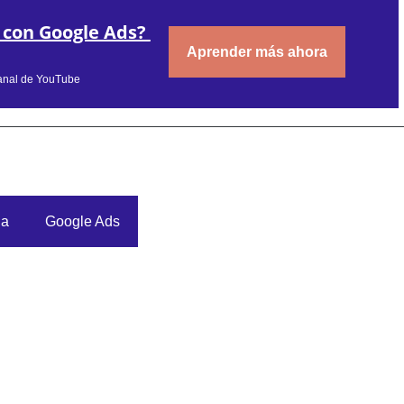
 con Google Ads?
Aprender más ahora
canal de YouTube
da
Google Ads