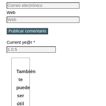
Web
Current ye@r
*
También
te
puede
ser
útil