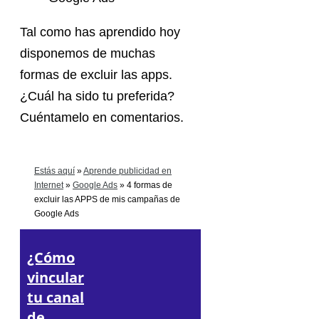
Tal como has aprendido hoy
disponemos de muchas
formas de excluir las apps.
¿Cuál ha sido tu preferida?
Cuéntamelo en comentarios.
Estás aquí
»
Aprende publicidad en
Internet
»
Google Ads
»
4 formas de
excluir las APPS de mis campañas de
Google Ads
¿Cómo
vincular
tu canal
de