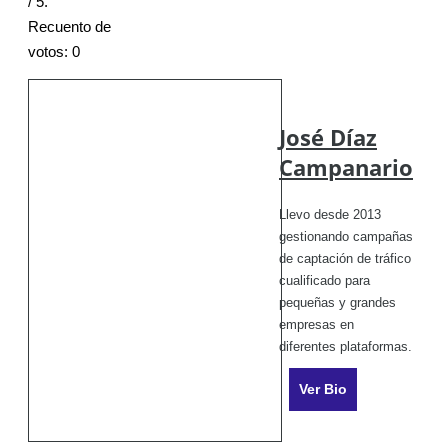
/ 5.
Recuento de
votos:
0
José Díaz
Campanario
Llevo desde 2013
gestionando campañas
de captación de tráfico
cualificado para
pequeñas y grandes
empresas en
diferentes plataformas.
Ver Bio