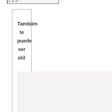
También
te
puede
ser
útil