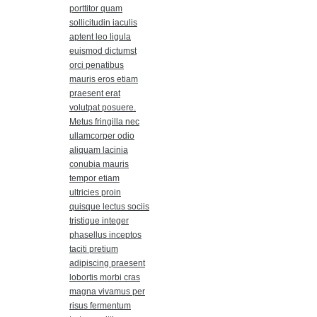
porttitor quam
sollicitudin iaculis
aptent leo ligula
euismod dictumst
orci penatibus
mauris eros etiam
praesent erat
volutpat posuere.
Metus fringilla nec
ullamcorper odio
aliquam lacinia
conubia mauris
tempor etiam
ultricies proin
quisque lectus sociis
tristique integer
phasellus inceptos
taciti pretium
adipiscing praesent
lobortis morbi cras
magna vivamus per
risus fermentum