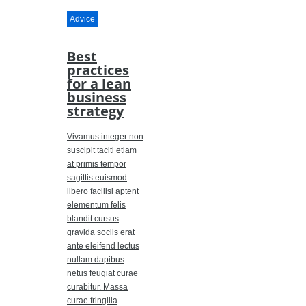
Advice
Best
practices
for a lean
business
strategy
Vivamus integer non
suscipit taciti etiam
at primis tempor
sagittis euismod
libero facilisi aptent
elementum felis
blandit cursus
gravida sociis erat
ante eleifend lectus
nullam dapibus
netus feugiat curae
curabitur. Massa
curae fringilla