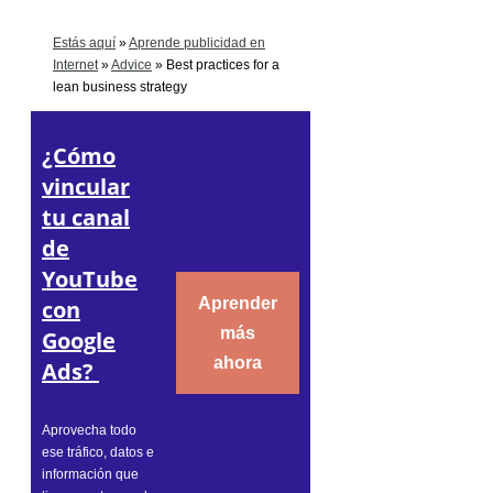
Estás aquí
»
Aprende publicidad en
Internet
»
Advice
»
Best practices for a
lean business strategy
¿Cómo
vincular
tu canal
de
YouTube
Aprender
con
más
Google
ahora
Ads?
Aprovecha todo
ese tráfico, datos e
información que