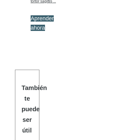
tortor sagittis ...
Aprender
ahora
También
te
puede
ser
útil