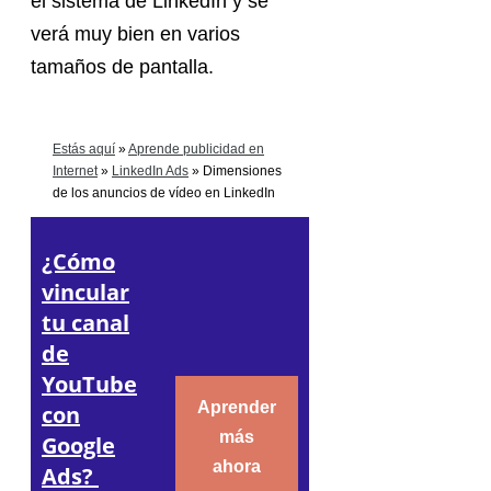
el sistema de LinkedIn y se
verá muy bien en varios
tamaños de pantalla.
Estás aquí
»
Aprende publicidad en
Internet
»
LinkedIn Ads
»
Dimensiones
de los anuncios de vídeo en LinkedIn
¿Cómo
vincular
tu canal
de
YouTube
Aprender
con
más
Google
ahora
Ads?