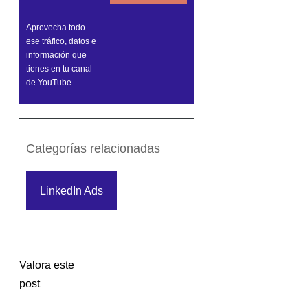
Aprovecha todo
ese tráfico, datos e
información que
tienes en tu canal
de YouTube
Categorías relacionadas
LinkedIn Ads
Valora este
post