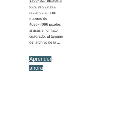
1200×627 píxeles si
quieres que sea
rectangular, y un
máximo de
4096×4096 píxeles
si usas el formato
cuadrado. El tamaño
del archivo de la ...
Aprender
ahora