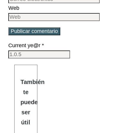
Web
Current ye@r
*
También
te
puede
ser
útil